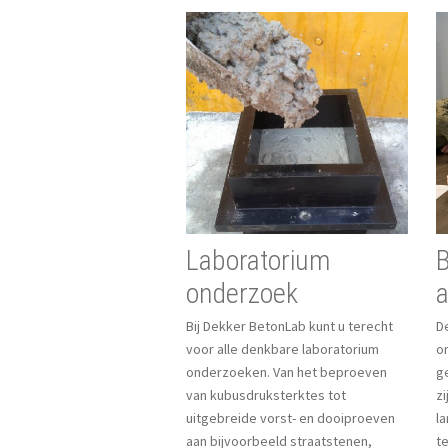
Laboratorium
B
onderzoek
a
Bij Dekker BetonLab kunt u terecht
D
voor alle denkbare laboratorium
o
onderzoeken. Van het beproeven
g
van kubusdruksterktes tot
z
uitgebreide vorst- en dooiproeven
la
aan bijvoorbeeld straatstenen,
t