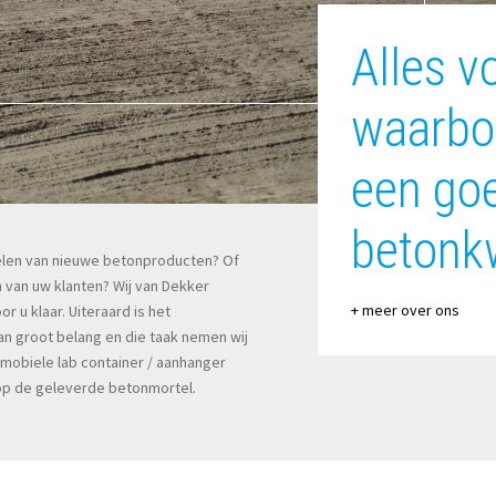
Alles v
waarbo
een go
betonkw
elen van nieuwe betonproducten? Of
 van uw klanten? Wij van Dekker
+ meer over ons
u klaar. Uiteraard is het
n groot belang en die taak nemen wij
mobiele lab container / aanhanger
 op de geleverde betonmortel.