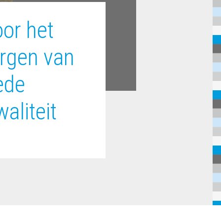
oor het
rgen van
ede
aliteit