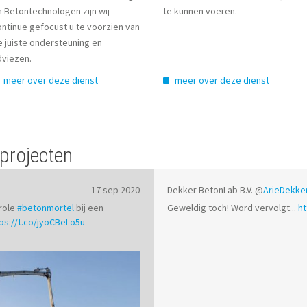
te kunnen voeren.
n Betontechnologen zijn wij
ontinue gefocust u te voorzien van
e juiste ondersteuning en
dviezen.
meer over deze dienst
meer over deze dienst
projecten
17 sep 2020
Dekker BetonLab B.V.
@
ArieDekke
role
#betonmortel
bij een
Geweldig toch! Word vervolgt...
ht
ps://t.co/jyoCBeLo5u