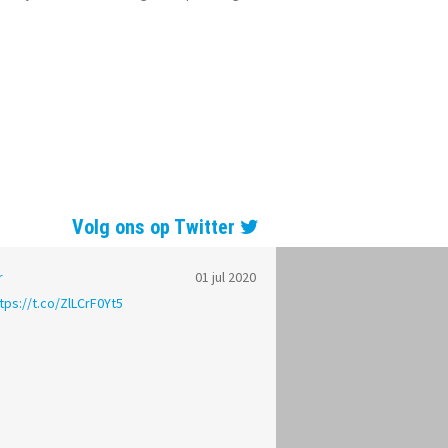
Volg ons op Twitter
r
01 jul 2020
tps://t.co/ZlLCrF0Yt5