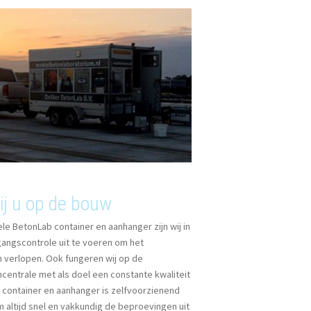
bij u op de bouw
e BetonLab container en aanhanger zijn wij in
gangscontrole uit te voeren om het
n verlopen. Ook fungeren wij op de
centrale met als doel een constante kwaliteit
container en aanhanger is zelfvoorzienend
m altijd snel en vakkundig de beproevingen uit