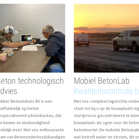
Mobiel BetonLab
eton technologisch
Kwaliteitscontrole 
dvies
Met ons compleet ingerichte mobiel
ekker BetonAdvies BV is een
staat om bij u op de bouwplaats in
nafhankelijk op beton
stortproces gecontroleerd te late
especialiseerd adviesbureau, dat
bouwplaats als ogen voor de beton
ijn kennis en deskundigheid
betonmortel. De mobiele BetonLab 
ndelijk inzet. Met ons enthousiaste
wat betreft water en stroom, dit o
eam van Betononderhoudskundigen