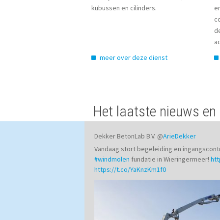
kubussen en cilinders.
e
c
d
a
meer over deze dienst
Het laatste nieuws en 
Dekker BetonLab B.V.
@
ArieDekker
Vandaag stort begeleiding en ingangscont
#windmolen
fundatie in Wieringermeer!
htt
https://t.co/YaKnzKm1f0